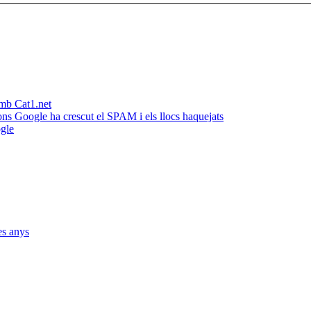
amb Cat1.net
ns Google ha crescut el SPAM i els llocs haquejats
ogle
es anys