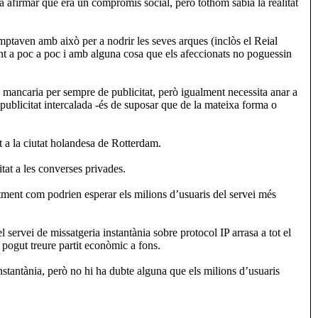
va afirmar que era un compromís social, però tothom sabia la realitat
omptaven amb això per a nodrir les seves arques (inclòs el Reial
nant a poc a poc i amb alguna cosa que els afeccionats no poguessin
 mancaria per sempre de publicitat, però igualment necessita anar a
 publicitat intercalada -és de suposar que de la mateixa forma o
a la ciutat holandesa de Rotterdam.
itat a les converses privades.
tment com podrien esperar els milions d’usuaris del servei més
ervei de missatgeria instantània sobre protocol IP arrasa a tot el
 pogut treure partit econòmic a fons.
nstantània, però no hi ha dubte alguna que els milions d’usuaris