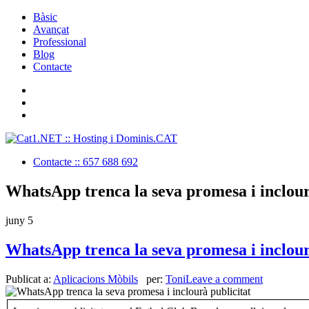
Bàsic
Avançat
Professional
Blog
Contacte
Contacte :: 657 688 692
WhatsApp trenca la seva promesa i inclour
juny
5
WhatsApp trenca la seva promesa i inclour
Publicat a:
Aplicacions Mòbils
per:
Toni
Leave a comment