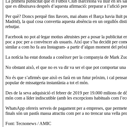
La primera publicitat que el Futbol Club Barcelona va lluir en les sa
que es dibuixava després d’aquesta afirmació: preparar a l’afició pe
Per què? Doncs perquè fins llavors, mai abans el Barça havia lluït pu
Madrid), la qual cosa convertia aquesta absència en un orgullós dist
rebutjar.
Facebook no pot al·legar motius altruistes per a posar la publicitat
poc a poc per a convèncer als usuaris. Així que s’ha decidit per come
similar a com ho fa ara Instagram- a partir d’algun moment del prò
La notícia ha estat donada a conèixer per la companyia de Mark Zuc
No obstant això, el que no es va dir va ser el que pot comportar una m
No és que s’afirmés que això es farà en un futur pròxim, i cal pensa
popular de missatgeria instantània a tot el món.
Des de la seva adquisició el febrer de 2019 per 19.000 milions de dò
món com a líder indiscutible (amb les excepcions habituals com l’eco
WhatsApp ofereix serveis de pagament per a empreses, que permeten a 
finals són un pastís massa atractiu com per a no trencar una vella pro
Font: Tecnonews / AMIC