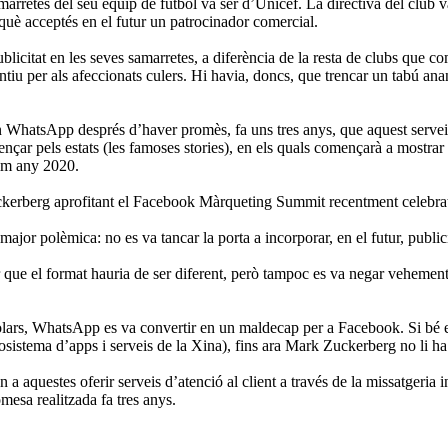
marretes del seu equip de futbol va ser d’Unicef. La directiva del club 
rquè acceptés en el futur un patrocinador comercial.
blicitat en les seves samarretes, a diferència de la resta de clubs que c
intiu per als afeccionats culers. Hi havia, doncs, que trencar un tabú a
 en WhatsApp després d’haver promès, fa uns tres anys, que aquest servei
nçar pels estats (les famoses stories), en els quals començarà a mostrar
xim any 2020.
kerberg aprofitant el Facebook Màrqueting Summit recentment celebrat 
ajor polèmica: no es va tancar la porta a incorporar, en el futur, public
r que el format hauria de ser diferent, però tampoc es va negar vehemen
lars, WhatsApp es va convertir en un maldecap per a Facebook. Si bé el s
sistema d’apps i serveis de la Xina), fins ara Mark Zuckerberg no li ha
aquestes oferir serveis d’atenció al client a través de la missatgeria i
mesa realitzada fa tres anys.