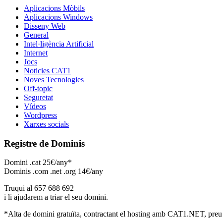
Aplicacions Mòbils
Aplicacions Windows
Disseny Web
General
Intel·ligència Artificial
Internet
Jocs
Noticies CAT1
Noves Tecnologies
Off-topic
Seguretat
Vídeos
Wordpress
Xarxes socials
Registre de Dominis
Domini .cat 25€/any*
Dominis .com .net .org 14€/any
Truqui al 657 688 692
i li ajudarem a triar el seu domini.
*Alta de domini gratuïta, contractant el hosting amb CAT1.NET, preu