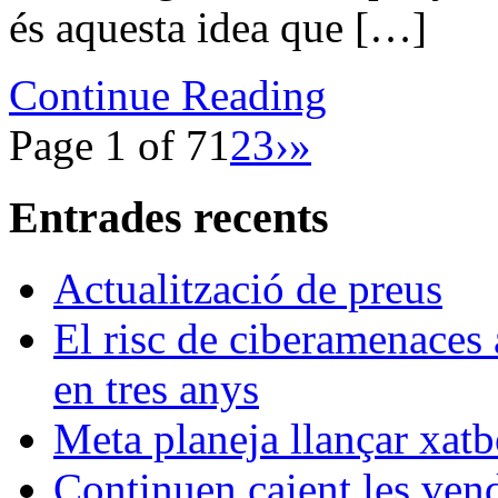
és aquesta idea que […]
Continue Reading
Page 1 of 7
1
2
3
›
»
Entrades recents
Actualització de preus
El risc de ciberamenaces 
en tres anys
Meta planeja llançar xatb
Continuen caient les vende