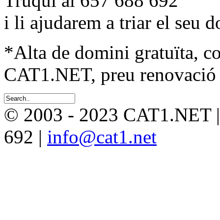
Truqui al 657 688 692
i li ajudarem a triar el seu 
*Alta de domini gratuïta, c
CAT1.NET, preu renovació 
© 2003 - 2023 CAT1.NET 
692 |
info@cat1.net