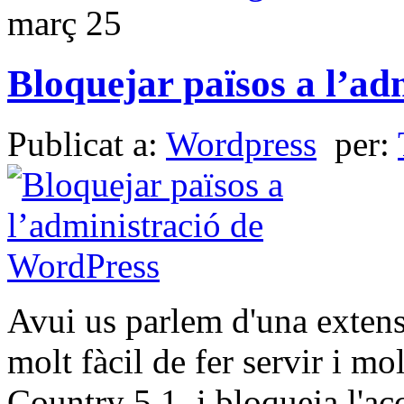
març
25
Bloquejar països a l’a
Publicat a:
Wordpress
per:
Avui us parlem d'una extens
molt fàcil de fer servir i m
Country 5.1, i bloqueja l'ac