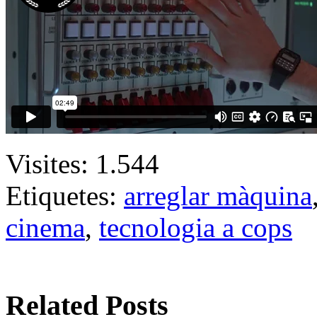
Visites:
1.544
Etiquetes:
arreglar màquina
cinema
,
tecnologia a cops
Related Posts