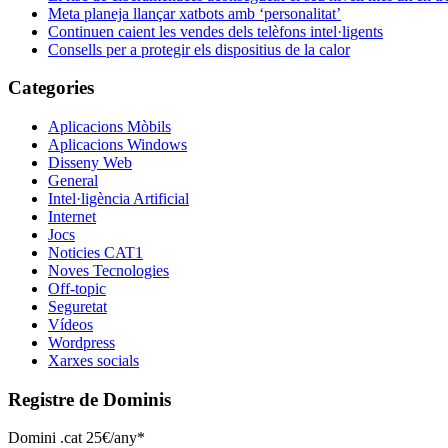
Meta planeja llançar xatbots amb ‘personalitat’
Continuen caient les vendes dels telèfons intel·ligents
Consells per a protegir els dispositius de la calor
Categories
Aplicacions Mòbils
Aplicacions Windows
Disseny Web
General
Intel·ligència Artificial
Internet
Jocs
Noticies CAT1
Noves Tecnologies
Off-topic
Seguretat
Vídeos
Wordpress
Xarxes socials
Registre de Dominis
Domini .cat 25€/any*