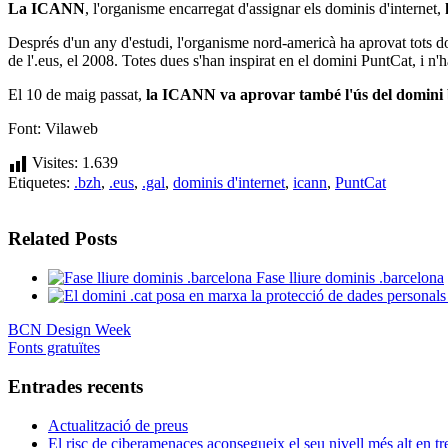
La ICANN
, l'organisme encarregat d'assignar els dominis d'internet,
Després d'un any d'estudi, l'organisme nord-americà ha aprovat tots 
de l'.eus, el 2008. Totes dues s'han inspirat en el domini PuntCat, i n
El 10 de maig passat,
la
ICANN va aprovar també l'ús del domini 
Font: Vilaweb
Visites:
1.639
Etiquetes:
.bzh
,
.eus
,
.gal
,
dominis d'internet
,
icann
,
PuntCat
Related Posts
Fase lliure dominis .barcelona
BCN Design Week
Fonts gratuïtes
Entrades recents
Actualització de preus
El risc de ciberamenaces aconsegueix el seu nivell més alt en tr