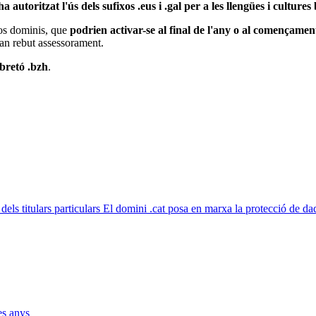
ha
autoritzat l'ús dels sufixos .eus i .gal per a les llengües i cultures
dos dominis, que
podrien activar-se al final de l'any o al començamen
'han rebut assessorament.
bretó .bzh
.
El domini .cat posa en marxa la protecció de dade
es anys