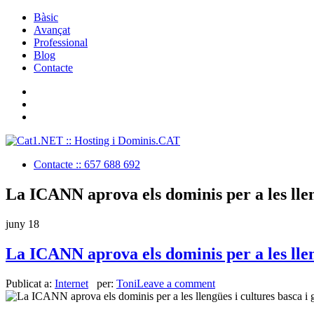
Bàsic
Avançat
Professional
Blog
Contacte
Contacte :: 657 688 692
La ICANN aprova els dominis per a les llen
juny
18
La ICANN aprova els dominis per a les llen
Publicat a:
Internet
per:
Toni
Leave a comment