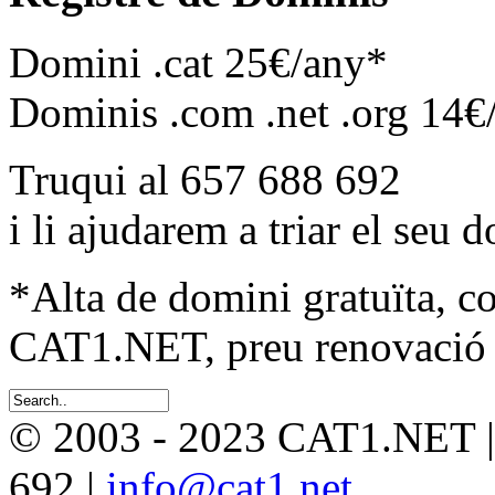
Domini .cat 25€/any*
Dominis .com .net .org 14€
Truqui al 657 688 692
i li ajudarem a triar el seu 
*Alta de domini gratuïta, c
CAT1.NET, preu renovació 
© 2003 - 2023 CAT1.NET 
692 |
info@cat1.net