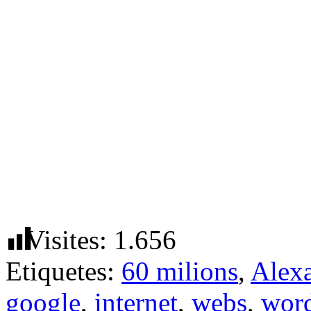
Visites:
1.656
Etiquetes:
60 milions
,
Alex
google
,
internet
,
webs
,
word