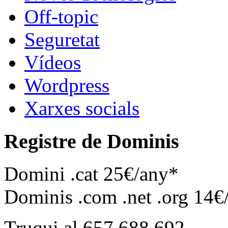
Off-topic
Seguretat
Vídeos
Wordpress
Xarxes socials
Registre de Dominis
Domini .cat 25€/any*
Dominis .com .net .org 14€
Truqui al 657 688 692