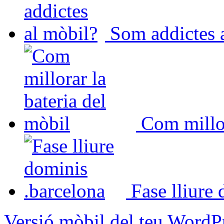
Som addictes 
Com millor
Fase lliure
Versió mòbil del teu WordP