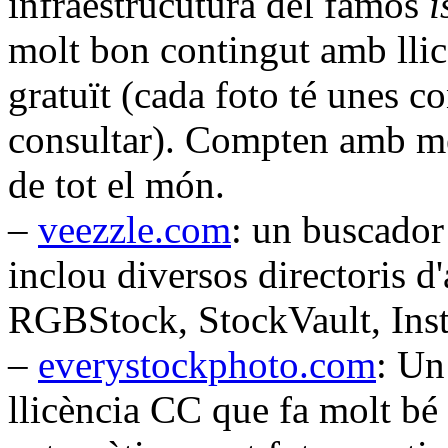
infraestrucutura del famós
i
molt bon contingut amb llic
gratuït (cada foto té unes c
consultar). Compten amb mé
de tot el món.
–
veezzle.com
: un buscado
inclou diversos directoris d
RGBStock, StockVault, Inst
–
everystockphoto.com
: Un
llicència CC que fa molt bé l