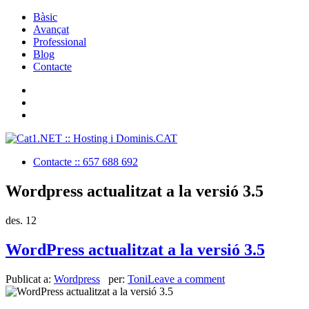
Bàsic
Avançat
Professional
Blog
Contacte
Contacte :: 657 688 692
Wordpress actualitzat a la versió 3.5
des.
12
WordPress actualitzat a la versió 3.5
Publicat a:
Wordpress
per:
Toni
Leave a comment