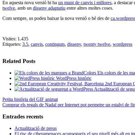
En aquesta nova versió hi ha
un munt de canvis i millores
, a destacar
twelve
, amb un
disseny adaptatiu
entre altres moltes coses.
Com sempre, us podeu baixar la nova versió o bé des de
ca.wordpress
Visites:
1.435
Etiquetes:
3.5
,
canvis
,
continguts
,
disseny
,
twenty twelve
,
wordpress
Related Posts
Els colors de les m
WordPress històric
2nd European Cr
Actualització de segu
Petita història del GIF animat
Comprar els regals de Nadal per Internet pot permetre un estalvi de f
Entrades recents
Actualització de preus
El risc de ciberamenaces aconsegueix el seu nivell més alt en tr