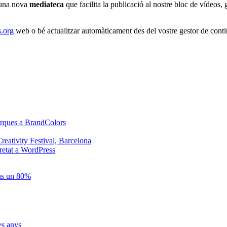
 una nova
mediateca
que facilita la publicació al nostre bloc de vídeos, 
.org
web o bé actualitzar automàticament des del vostre gestor de conti
arques a BrandColors
eativity Festival, Barcelona
retat a WordPress
ins un 80%
es anys