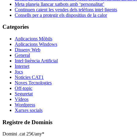
Meta planeja llançar xatbots amb ‘personalitat’
Continuen caient les vendes dels telèfons intel·ligents
Consells per a protegir els dispositius de la calor
Categories
Aplicacions Mòbils
Aplicacions Windows
Disseny Web
General
Intel·ligència Artificial
Internet
Jocs
Noticies CAT1
Noves Tecnologies
Off-topic
Seguretat
Vídeos
Wordpress
Xarxes socials
Registre de Dominis
Domini .cat 25€/any*