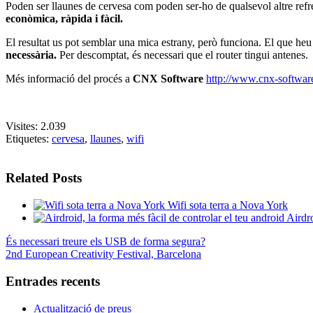
Poden ser llaunes de cervesa com poden ser-ho de qualsevol altre refr
econòmica, ràpida i fàcil.
El resultat us pot semblar una mica estrany, però funciona. El que heu
necessària.
Per descomptat, és necessari que el router tingui antenes.
Més informació del procés a
CNX Software
http://www.cnx-software
Visites:
2.039
Etiquetes:
cervesa
,
llaunes
,
wifi
Related Posts
Wifi sota terra a Nova York
Airdro
És necessari treure els USB de forma segura?
2nd European Creativity Festival, Barcelona
Entrades recents
Actualització de preus