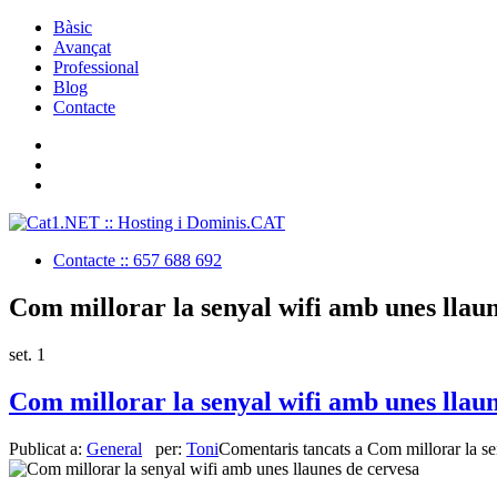
Bàsic
Avançat
Professional
Blog
Contacte
Contacte :: 657 688 692
Com millorar la senyal wifi amb unes llaun
set.
1
Com millorar la senyal wifi amb unes llaun
Publicat a:
General
per:
Toni
Comentaris tancats
a Com millorar la se