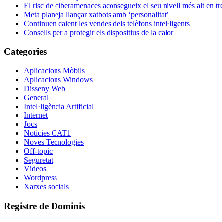
El risc de ciberamenaces aconsegueix el seu nivell més alt en tr
Meta planeja llançar xatbots amb ‘personalitat’
Continuen caient les vendes dels telèfons intel·ligents
Consells per a protegir els dispositius de la calor
Categories
Aplicacions Mòbils
Aplicacions Windows
Disseny Web
General
Intel·ligència Artificial
Internet
Jocs
Noticies CAT1
Noves Tecnologies
Off-topic
Seguretat
Vídeos
Wordpress
Xarxes socials
Registre de Dominis