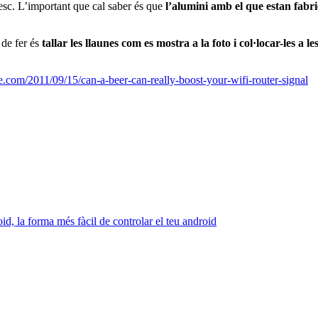
esc. L’important que cal saber és que
l’alumini amb el que estan fabri
 de fer és
tallar les llaunes com es mostra a la foto i col·locar-les a l
.com/2011/09/15/can-a-beer-can-really-boost-your-wifi-router-signal
id, la forma més fàcil de controlar el teu android