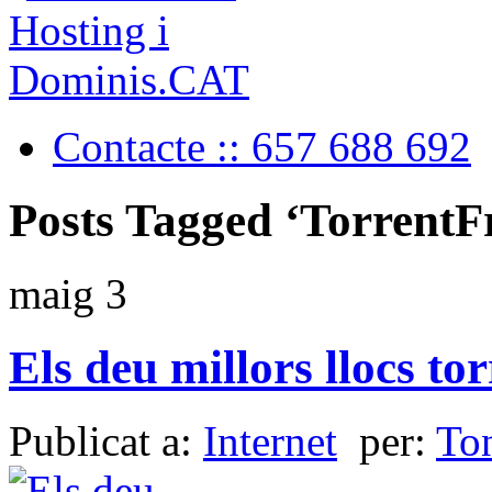
Contacte :: 657 688 692
Posts Tagged ‘TorrentF
maig
3
Els deu millors llocs tor
Publicat a:
Internet
per:
To