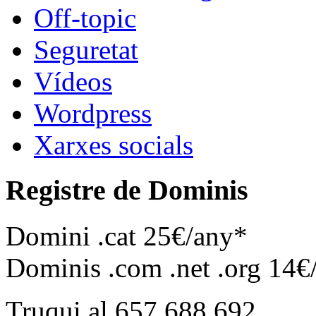
Off-topic
Seguretat
Vídeos
Wordpress
Xarxes socials
Registre de Dominis
Domini .cat 25€/any*
Dominis .com .net .org 14€
Truqui al 657 688 692