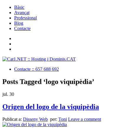
Bàsic
Avançat
Professional
Blog
Contacte
Contacte :: 657 688 692
Posts Tagged ‘logo viquipèdia’
jul.
30
Origen del logo de la viquipèdia
Publicat a:
Disseny Web
per:
Toni
Leave a comment