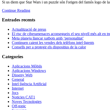
Si us diem que Star Wars i un puzzle són l'origen del famós logo de l
Continue Reading
Entrades recents
Actualització de preus
El risc de ciberamenaces aconsegueix el seu nivell més alt en tr
Meta planeja llançar xatbots amb ‘personalitat’
Continuen caient les vendes dels telèfons intel·ligents
Consells per a protegir els dispositius de la calor
Categories
Aplicacions Mòbils
Aplicacions Windows
Disseny Web
General
Intel·ligència Artificial
Internet
Jocs
Noticies CAT1
Noves Tecnologies
Off-topic