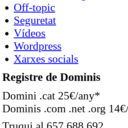
Off-topic
Seguretat
Vídeos
Wordpress
Xarxes socials
Registre de Dominis
Domini .cat 25€/any*
Dominis .com .net .org 14€
Truqui al 657 688 692